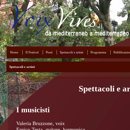
Home
Il Festival
Poeti
Spettacoli e artisti
Programma
Pubblicazio
Spettacoli e artisti
Spettacoli e ar
I musicisti
Valeria Bruzzone, voix
Enrico Testa, guitare, harmonica