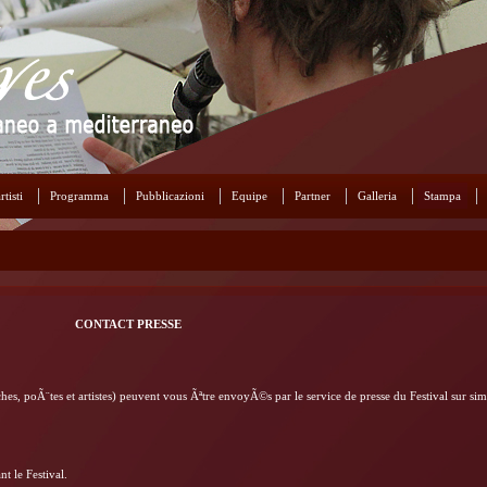
rtisti
Programma
Pubblicazioni
Equipe
Partner
Galleria
Stampa
CONTACT PRESSE
fiches, poÃ¨tes et artistes) peuvent vous Ãªtre envoyÃ©s par le service de presse du Festival sur si
nt le Festival.