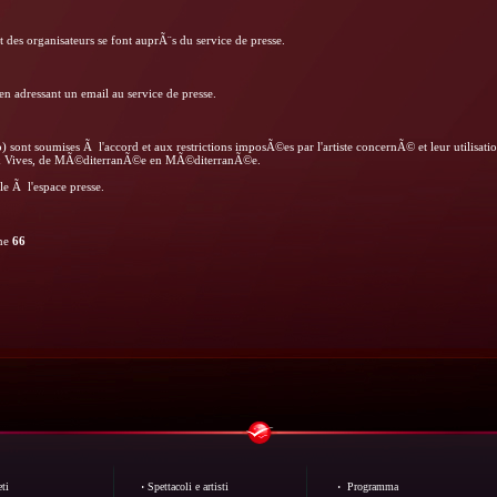
t des organisateurs se font auprÃ¨s du service de presse.
 adressant un email au service de presse.
 sont soumises Ã l'accord et aux restrictions imposÃ©es par l'artiste concernÃ© et leur utilisati
oix Vives, de MÃ©diterranÃ©e en MÃ©diterranÃ©e.
le Ã l'espace presse.
ine
66
ti
·
Spettacoli e artisti
·
Programma