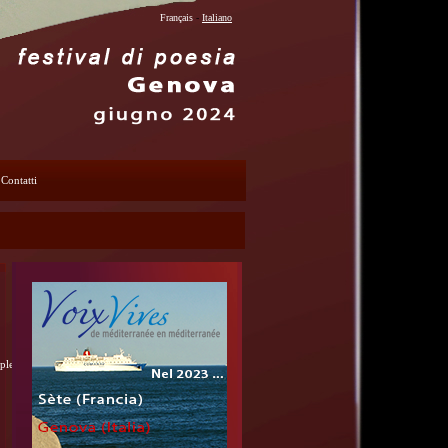
Français
-
Italiano
Contatti
mple