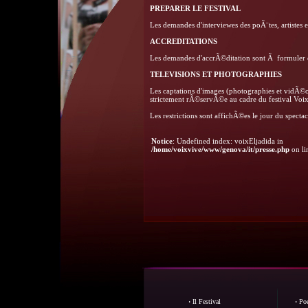
PREPARER LE FESTIVAL
Les demandes d'interviewes des poÃ¨tes, artistes e
ACCREDITATIONS
Les demandes d'accrÃ©ditation sont Ã formuler en
TELEVISIONS ET PHOTOGRAPHIES
Les captations d'images (photographies et vidÃ©o)
strictement rÃ©servÃ©e au cadre du festival V
Les restrictions sont affichÃ©es le jour du spectac
Notice
: Undefined index: voixEljadida in
/home/voixvive/www/genova/it/presse.php
on l
·
Il Festival
·
Poe