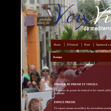
Home
Il Festival
Poeti
Spettacoli e a
Stampa
DOSSIER DE PRESSE ET VISUELS
Le dossier de presse du festival et les visuels (af
demande.
ESPACE PRESSE
Un espace presse accueillera les journalistes penda